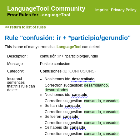
LanguageTool Community
Imprint
·
Privacy Policy
Error Rules for
LanguageTool
<< return to list of rules
Rule "confusión: ir + *participio/gerundio"
This is one of many errors that
LanguageTool
can detect.
Description:
confusión: ir + *participio/gerundio
Message:
Posible confusión.
Category:
Confusiones
(ID: CONFUSIONS)
Incorrect
Nos hemos ido
desarrollado
sentences
Correction suggestion:
desarrollando,
that this rule can
detect:
desarrollados
Nos hemos ido
cansado
Correction suggestion:
cansando, cansados
Se han ido
cansado
Correction suggestion:
cansando, cansados
Se fueron
cansado
Correction suggestion:
cansando, cansados
Os habéis ido
cansado
Correction suggestion:
cansando, cansados