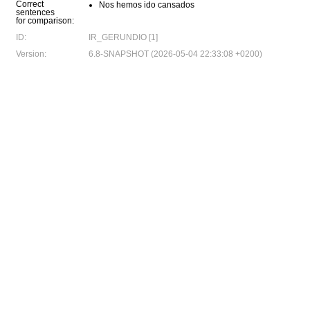
Correct
Nos hemos ido cansados
sentences
for comparison:
ID:
IR_GERUNDIO [1]
Version:
6.8-SNAPSHOT (2026-05-04 22:33:08 +0200)