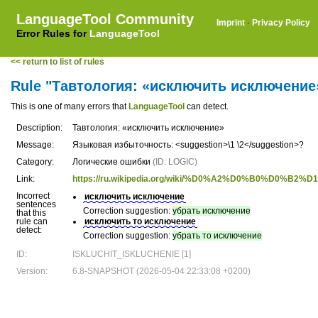
LanguageTool Community
Imprint
·
Privacy Policy
Error Rules for
LanguageTool
<< return to list of rules
Rule "Тавтология: «исключить исключение
This is one of many errors that
LanguageTool
can detect.
Description:
Тавтология: «исключить исключение»
Message:
Языковая избыточность: <suggestion>\1 \2</suggestion>?
Category:
Логические ошибки
(ID: LOGIC)
Link:
https://ru.wikipedia.org/wiki/%D0%A2%D0%B0
Incorrect
исключить исключение
sentences
Correction suggestion:
убрать исключение
that this
rule can
исключить то исключение
detect:
Correction suggestion:
убрать то исключение
ID:
ISKLUCHIT_ISKLUCHENIE [1]
Version:
6.8-SNAPSHOT (2026-05-04 22:33:08 +0200)