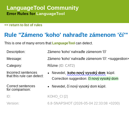
LanguageTool Community
Error Rules for
LanguageTool
<< return to list of rules
Rule "Zámeno 'koho' nahraďte zámenom 'čí'"
This is one of many errors that
LanguageTool
can detect.
Description:
Zámeno 'koho' nahraďte zámenom 'čí'
Message:
Zámeno 'koho' nahraďte zámenom 'čí': <suggestion>\
Category:
Rôzne
(ID: CAT2)
Incorrect sentences
Nevedel,
koho nový vysoký dom
kúpil.
that this rule can detect:
Correction suggestion:
čí nový vysoký dom
Correct sentences
Nevedel, čí nový vysoký dom kúpil.
for comparison:
ID:
KOHO_CI [2]
Version:
6.8-SNAPSHOT (2026-05-04 22:33:08 +0200)