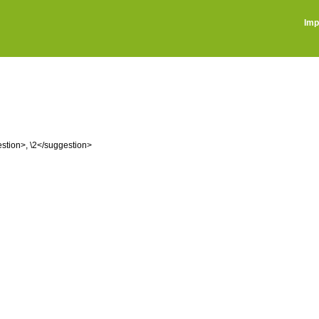
Imp
tion>, \2</suggestion>