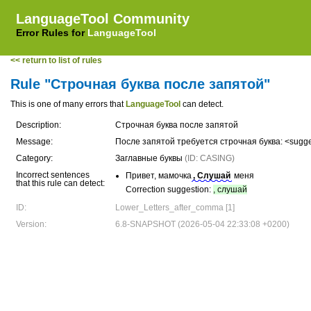
LanguageTool Community
Error Rules for
LanguageTool
<< return to list of rules
Rule "Строчная буква после запятой"
This is one of many errors that
LanguageTool
can detect.
Description:
Строчная буква после запятой
Message:
После запятой требуется строчная буква: <sugges
Category:
Заглавные буквы
(ID: CASING)
Incorrect sentences
Привет, мамочка
, Слушай
меня
that this rule can detect:
Correction suggestion:
, слушай
ID:
Lower_Letters_after_comma [1]
Version:
6.8-SNAPSHOT (2026-05-04 22:33:08 +0200)