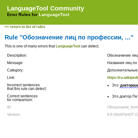
LanguageTool Community
Error Rules for
LanguageTool
<< return to list of rules
Rule "Обозначение лиц по профессии, ..."
This is one of many errors that
LanguageTool
can detect.
Description:
Обозначение лиц 
Message:
Названия лиц по 
Category:
Дополнительные
Link:
https://ru.w
Incorrect sentences
Это
докторша
that this rule can detect:
Correct sentences
Это доктор Пе
for comparison:
ID:
Obrazovanie_form_
Version:
6.8-SNAPSHOT (2