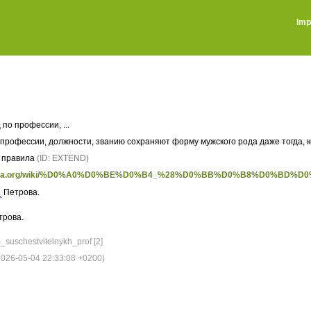
Imp
по профессии, ...
профессии, должности, званию сохраняют форму мужского рода даже тогда, к
 правила
(ID: EXTEND)
ikipedia.org/wiki/%D0%A0%D0%BE%D0%B4_%28%D0%BB%D0%B8%D0%
Петрова.
трова.
suschestvitelnykh_prof [2]
026-05-04 22:33:08 +0200)