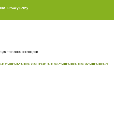
rint
·
Privacy Policy
огда относятся к женщине
BD%D0%B3%D0%B2%D0%B8%D1%81%D1%82%D0%B8%D0%BA%D0%B0%29