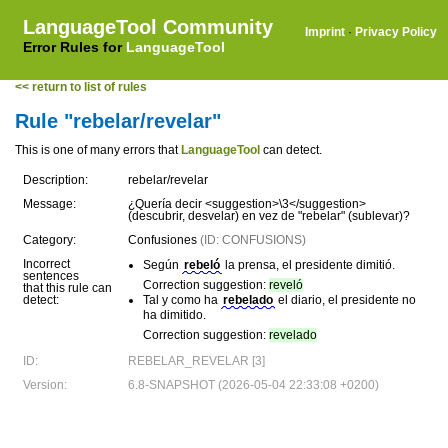
LanguageTool Community
Imprint
·
Privacy Policy
Error Rules for
LanguageTool
<< return to list of rules
Rule "rebelar/revelar"
This is one of many errors that
LanguageTool
can detect.
Description:
rebelar/revelar
Message:
¿Quería decir <suggestion>\3</suggestion>
(descubrir, desvelar) en vez de "rebelar" (sublevar)?
Category:
Confusiones
(ID: CONFUSIONS)
Incorrect
Según
rebeló
la prensa, el presidente dimitió.
sentences
Correction suggestion:
reveló
that this rule can
detect:
Tal y como ha
rebelado
el diario, el presidente no
ha dimitido.
Correction suggestion:
revelado
ID:
REBELAR_REVELAR [3]
Version:
6.8-SNAPSHOT (2026-05-04 22:33:08 +0200)