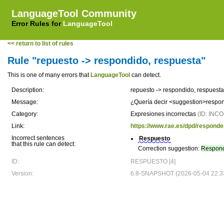
LanguageTool Community
Error Rules for
LanguageTool
<< return to list of rules
Rule "repuesto -> respondido, respuesta"
This is one of many errors that
LanguageTool
can detect.
Description:
repuesto -> respondido, respuesta
Message:
¿Quería decir <suggestion>respon
Category:
Expresiones incorrectas
(ID: IN
Link:
https://www.rae.es/dpd/responde
Incorrect sentences
Respuesto
that this rule can detect:
Correction suggestion:
Respond
ID:
RESPUESTO [4]
Version:
6.8-SNAPSHOT (2026-05-04 22:3