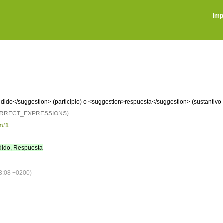
Imp
dido</suggestion> (participio) o <suggestion>respuesta</suggestion> (sustantivo
CORRECT_EXPRESSIONS)
r#1
ido, Respuesta
3:08 +0200)