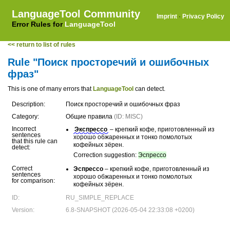
LanguageTool Community
Imprint
·
Privacy Policy
Error Rules for
LanguageTool
<< return to list of rules
Rule "Поиск просторечий и ошибочных
фраз"
This is one of many errors that
LanguageTool
can detect.
Description:
Поиск просторечий и ошибочных фраз
Category:
Общие правила
(ID: MISC)
Incorrect
Экспрессо
– крепкий кофе, приготовленный из
sentences
хорошо обжаренных и тонко помолотых
that this rule can
кофейных зёрен.
detect:
Correction suggestion:
Эспрессо
Correct
Эспрессо
– крепкий кофе, приготовленный из
sentences
хорошо обжаренных и тонко помолотых
for comparison:
кофейных зёрен.
ID:
RU_SIMPLE_REPLACE
Version:
6.8-SNAPSHOT (2026-05-04 22:33:08 +0200)