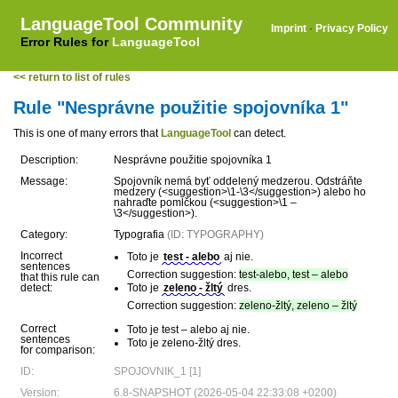
LanguageTool Community
Imprint
·
Privacy Policy
Error Rules for
LanguageTool
<< return to list of rules
Rule "Nesprávne použitie spojovníka 1"
This is one of many errors that
LanguageTool
can detect.
Description:
Nesprávne použitie spojovníka 1
Message:
Spojovník nemá byť oddelený medzerou. Odstráňte
medzery (<suggestion>\1-\3</suggestion>) alebo ho
nahraďte pomlčkou (<suggestion>\1 –
\3</suggestion>).
Category:
Typografia
(ID: TYPOGRAPHY)
Incorrect
Toto je
test - alebo
aj nie.
sentences
Correction suggestion:
test-alebo, test – alebo
that this rule can
detect:
Toto je
zeleno - žltý
dres.
Correction suggestion:
zeleno-žltý, zeleno – žltý
Correct
Toto je test – alebo aj nie.
sentences
Toto je zeleno-žltý dres.
for comparison:
ID:
SPOJOVNIK_1 [1]
Version:
6.8-SNAPSHOT (2026-05-04 22:33:08 +0200)