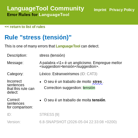
LanguageTool Community
Imprint
·
Privacy Policy
Error Rules for
LanguageTool
<< return to list of rules
Rule "stress (tensión)"
This is one of many errors that
LanguageTool
can detect.
Description:
stress (tensión)
Message:
A palabra «\1» é un anglicismo. Empregue mellor
<suggestion>tensión</suggestion>.
Category:
Léxico: Estranxeirismos
(ID: CAT3)
Incorrect
O seu é un traballo de moito
stres
.
sentences
Correction suggestion:
tensión
that this rule can
detect:
Correct
O seu é un traballo de moita
tensión
.
sentences
for comparison:
ID:
STRESS [9]
Version:
6.8-SNAPSHOT (2026-05-04 22:33:08 +0200)