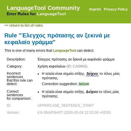
LanguageTool Community
Imprint
·
Privacy Policy
Error Rules for
LanguageTool
<< return to list of rules
Rule "Έλεγχος πρότασης αν ξεκινά με
κεφαλαίο γράμμα"
This is one of many errors that
LanguageTool
can detect.
Description:
Έλεγχος πρότασης αν ξεκινά με κεφαλαίο γράμμα
Category:
Χρήση κεφαλαίων
(ID: CASING)
Incorrect
Η τελεία είναι σημείο στίξης.
δείχνει
το τέλος μίας
sentences
πρότασης.
that this rule can
detect:
Correction suggestion:
Δείχνει
Correct
Η τελεία είναι σημείο στίξης.
Δείχνει
το τέλος μίας
sentences
πρότασης.
for comparison:
ID:
UPPERCASE_SENTENCE_START
Version:
6.8-SNAPSHOT (2026-05-04 22:33:08 +0200)