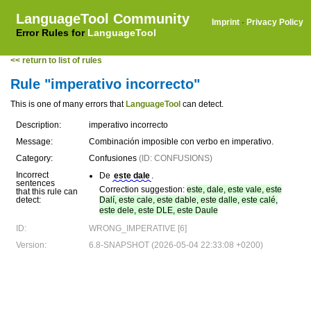
LanguageTool Community
Imprint
·
Privacy Policy
Error Rules for
LanguageTool
<< return to list of rules
Rule "imperativo incorrecto"
This is one of many errors that
LanguageTool
can detect.
Description:
imperativo incorrecto
Message:
Combinación imposible con verbo en imperativo.
Category:
Confusiones
(ID: CONFUSIONS)
Incorrect
De
este dale
.
sentences
Correction suggestion:
este, dale, este vale, este
that this rule can
detect:
Dalí, este cale, este dable, este dalle, este calé,
este dele, este DLE, este Daule
ID:
WRONG_IMPERATIVE [6]
Version:
6.8-SNAPSHOT (2026-05-04 22:33:08 +0200)