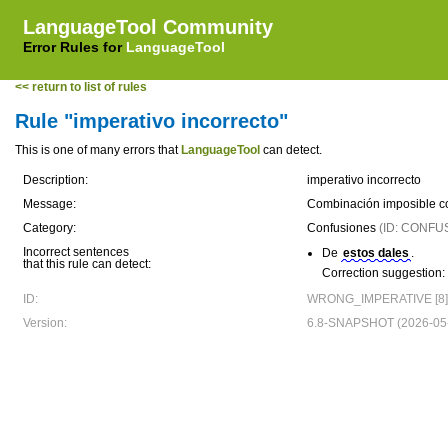
LanguageTool Community
Error Rules for
LanguageTool
<< return to list of rules
Rule "imperativo incorrecto"
This is one of many errors that
LanguageTool
can detect.
Description:
imperativo incorrecto
Message:
Combinación imposible co
Category:
Confusiones
(ID: CONFU
Incorrect sentences
De
estos dales
.
that this rule can detect:
Correction suggestion:
ID:
WRONG_IMPERATIVE [8]
Version:
6.8-SNAPSHOT (2026-05-