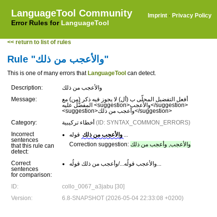
LanguageTool Community
Imprint
·
Privacy Policy
Error Rules for
LanguageTool
<< return to list of rules
Rule "والأعجب من ذلك"
This is one of many errors that
LanguageTool
can detect.
Description:
والأعجب من ذلك
Message:
أفعل التفضيل المحلّى ب (أل) لا يجوز فيه ذكر (مِن) مع
المفضَّل عليه <suggestion>والأعجب</suggestion>
<suggestion>وأعجب من ذلك</suggestion>
Category:
أخطاء تركيبية
(ID: SYNTAX_COMMON_ERRORS)
Incorrect
قوله...
والأعجب من ذلك
sentences
Correction suggestion:
والأعجب, وأعجب من ذلك
that this rule can
detect:
Correct
والأعجب قولُه.../وأعجب من ذلك قولُه...
sentences
for comparison:
ID:
collo_0067_a3jabu [30]
Version:
6.8-SNAPSHOT (2026-05-04 22:33:08 +0200)