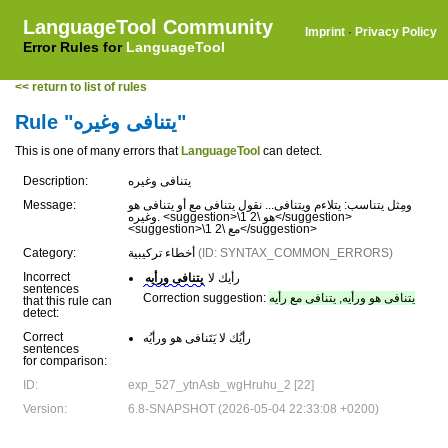
LanguageTool Community
Imprint
·
Privacy Policy
Error Rules for
LanguageTool
<< return to list of rules
Rule "يتنافى وغيره"
This is one of many errors that
LanguageTool
can detect.
Description:
يتنافى وغيره
Message:
ومِثل يتناسب: يتلاءم ويتنافى... نقول يتنافى مع أو يتنافى هو
وغيره. <suggestion>\1 هو \2</suggestion>
<suggestion>\1 مع \2</suggestion>
Category:
أخطاء تركيبية
(ID: SYNTAX_COMMON_ERRORS)
Incorrect
رأيك لا
يتنافى ورأيه
sentences
Correction suggestion:
يتنافى هو ورأيه, يتنافى مع رأيه
that this rule can
detect:
Correct
رأيُك لا يَتَنافى هو ورأيُه
sentences
for comparison:
ID:
exp_527_ytnAsb_wgHruhu_2 [22]
Version:
6.8-SNAPSHOT (2026-05-04 22:33:08 +0200)