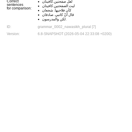
Correct
لعل صفحتين.كافيتان
sentences
ليت الصفحتين.كافيتان
for comparison:
كأن فلاحيها. شجعان
قال أنّ كاتبي. صادقان
لكن والمدرسون.
ID:
grammar_0002_nawasikh_plural [7]
Version:
6.8-SNAPSHOT (2026-05-04 22:33:08 +0200)