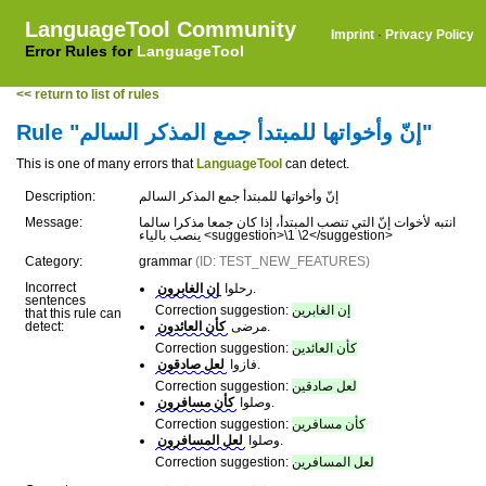
LanguageTool Community
Imprint
·
Privacy Policy
Error Rules for
LanguageTool
<< return to list of rules
Rule "إنّ وأخواتها للمبتدأ جمع المذكر السالم"
This is one of many errors that
LanguageTool
can detect.
Description:
إنّ وأخواتها للمبتدأ جمع المذكر السالم
Message:
انتبه لأخوات إنّ التي تنصب المبتدأ، إذا كان جمعا مذكرا سالما
ينصب بالياء <suggestion>\1 \2</suggestion>
Category:
grammar
(ID: TEST_NEW_FEATURES)
Incorrect
إن الغابرون
رحلوا
.
sentences
Correction suggestion:
إن الغابرين
that this rule can
detect:
كأن العائدون
مرضى
.
Correction suggestion:
كأن العائدين
لعل صادقون
فازوا
.
Correction suggestion:
لعل صادقين
كأن مسافرون
وصلوا
.
Correction suggestion:
كأن مسافرين
لعل المسافرون
وصلوا
.
Correction suggestion:
لعل المسافرين