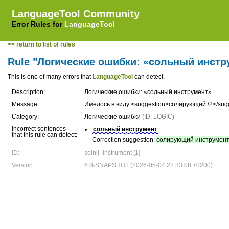
LanguageTool Community
Error Rules for
LanguageTool
<< return to list of rules
Rule "Логические ошибки: «сольный инстр
This is one of many errors that
LanguageTool
can detect.
Description:
Логические ошибки: «сольный инструмент»
Message:
Имелось в виду <suggestion>солирующий \2</sug
Category:
Логические ошибки
(ID: LOGIC)
Incorrect sentences
сольный инструмент
that this rule can detect:
Correction suggestion:
солирующий инструмен
ID:
solnij_instrument [1]
Version:
6.8-SNAPSHOT (2026-05-04 22:33:08 +0200)