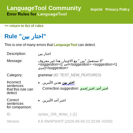
LanguageTool Community
Imprint
·
Privacy Policy
Error Rules for
LanguageTool
<< return to list of rules
Rule "اختار بين"
This is one of many errors that
LanguageTool
can detect.
Description:
اختار بين
Message:
لا تستعمل "بين " مع الاختيار، هذا غير معروف"
<suggestion>\1 أحد</suggestion> <suggestion>\1
إحدى</suggestion>
Category:
grammar
(ID: TEST_NEW_FEATURES)
Incorrect
اختر بين
هذين الأمرين
sentences
Correction suggestion:
اختر أحد, اختر إحدى
that this rule can
detect:
Correct
اختر أحد الأمرين
sentences
for comparison:
ID:
syntax_206_ikhtar_1 [1]
Version:
6.8-SNAPSHOT (2026-05-04 22:33:08 +0200)