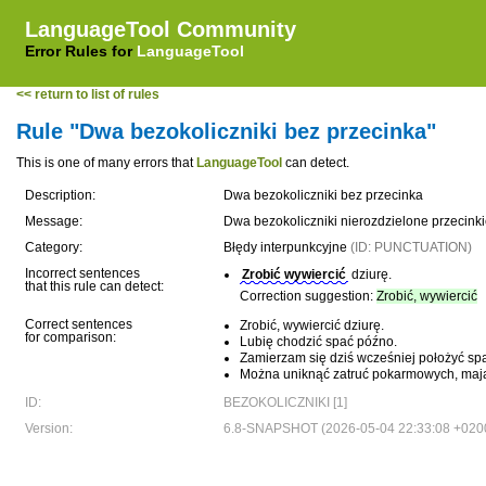
LanguageTool Community
Error Rules for
LanguageTool
<< return to list of rules
Rule "Dwa bezokoliczniki bez przecinka"
This is one of many errors that
LanguageTool
can detect.
Description:
Dwa bezokoliczniki bez przecinka
Message:
Dwa bezokoliczniki nierozdzielone przecink
Category:
Błędy interpunkcyjne
(ID: PUNCTUATION)
Incorrect sentences
Zrobić wywiercić
dziurę.
that this rule can detect:
Correction suggestion:
Zrobić, wywiercić
Correct sentences
Zrobić, wywiercić dziurę.
for comparison:
Lubię chodzić spać późno.
Zamierzam się dziś wcześniej położyć sp
Można uniknąć zatruć pokarmowych, mając
ID:
BEZOKOLICZNIKI [1]
Version:
6.8-SNAPSHOT (2026-05-04 22:33:08 +020