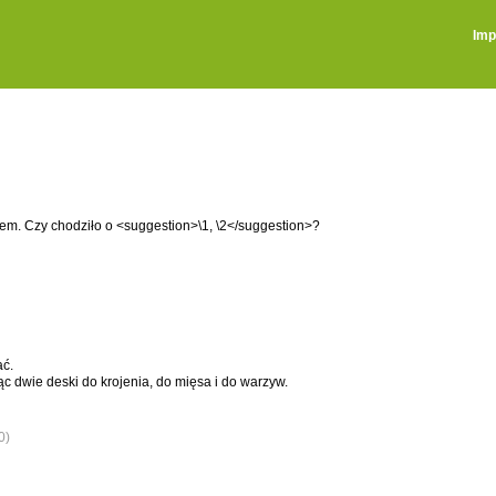
Imp
iem. Czy chodziło o <suggestion>\1, \2</suggestion>?
ać.
 dwie deski do krojenia, do mięsa i do warzyw.
0)