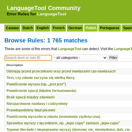
LanguageTool Community
Error Rules for
LanguageTool
Catalan
Dutch
English
French
German
Polish
Portuguese
Span
Browse Rules: 1 765 matches
These are some of the errors that
LanguageTool
can detect. Visit the
LanguageT
Description
Odstępy przed przecinkami oraz przed nawiasami i po nawiasach
Test, czy zdanie zaczyna się wielką literą
Powtórzenie wyrazu (np. „jest jest”)
Powtórzenie spacji (błędne formatowanie)
Brak spacji między zdaniami
Niesparowane nawiasy i cudzysłowy
Prawdopodobny błąd pisowni
Powtórzenia wyrazów w zdaniu (monotonia stylistyczna)
Sprawdza wyrazy z łącznikiem, np. „łapu capu” zamiast „łapu-capu”
Typowe literówki i niepoprawne wyrazy (domowi, sie, niewiadomo, duh, cie