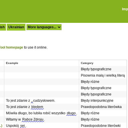
Imp
ish
Ukrainian
ool homepage
to use it online.
Example
Category
Błędy typograficzne
Pisownia małą i wielką literą
Błędy różne
Błędy typograficzne
Błędy typograficzne
To jest zdanie z
„
cudzysłowem.
Błędy interpunkcyjne
To jest zdanie z
bledem
Prawdopodobna literówka
Mówiła długo, bo lubiła robić wszystko
długo
.
Błędy różne
Witamy w
Rabce Zdroju
.
Błędy różne
…)
Uspokój
sei
.
Prawdopodobne literówki