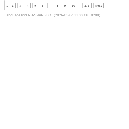
1
2
3
4
5
6
7
8
9
10
..
177
Next
LanguageTool 6.8-SNAPSHOT (2026-05-04 22:33:08 +0200)