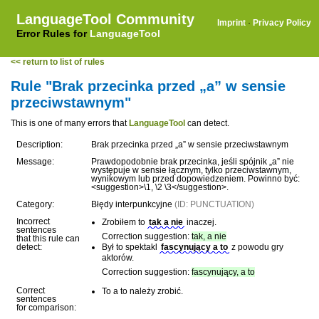
LanguageTool Community
Imprint
·
Privacy Policy
Error Rules for
LanguageTool
<< return to list of rules
Rule "Brak przecinka przed „a” w sensie
przeciwstawnym"
This is one of many errors that
LanguageTool
can detect.
Description:
Brak przecinka przed „a” w sensie przeciwstawnym
Message:
Prawdopodobnie brak przecinka, jeśli spójnik „a” nie
występuje w sensie łącznym, tylko przeciwstawnym,
wynikowym lub przed dopowiedzeniem. Powinno być:
<suggestion>\1, \2 \3</suggestion>.
Category:
Błędy interpunkcyjne
(ID: PUNCTUATION)
Incorrect
Zrobiłem to
tak a nie
inaczej.
sentences
Correction suggestion:
tak, a nie
that this rule can
detect:
Był to spektakl
fascynujący a to
z powodu gry
aktorów.
Correction suggestion:
fascynujący, a to
Correct
To a to należy zrobić.
sentences
for comparison: