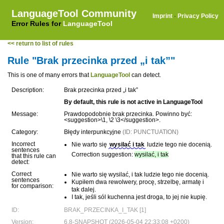
LanguageTool Community
Imprint
·
Privacy Policy
Error Rules for
LanguageTool
<< return to list of rules
Rule "Brak przecinka przed „i tak”"
This is one of many errors that
LanguageTool
can detect.
Description:
Brak przecinka przed „i tak”
By default, this rule is not active in LanguageTool
Message:
Prawdopodobnie brak przecinka. Powinno być:
<suggestion>\1, \2 \3</suggestion>.
Category:
Błędy interpunkcyjne
(ID: PUNCTUATION)
Incorrect
Nie warto się
wysilać i tak
ludzie tego nie docenią.
sentences
Correction suggestion:
wysilać, i tak
that this rule can
detect:
Correct
Nie warto się wysilać, i tak ludzie tego nie docenią.
sentences
Kupiłem dwa rewolwery, procę, strzelbę, armatę i
for comparison:
tak dalej.
I tak, jeśli sól kuchenna jest droga, to jej nie kupię.
ID:
BRAK_PRZECINKA_I_TAK [1]
Version:
6.8-SNAPSHOT (2026-05-04 22:33:08 +0200)