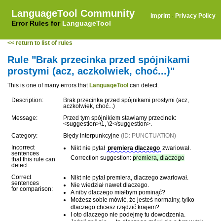
LanguageTool Community
Imprint
·
Privacy Policy
Error Rules for
LanguageTool
<< return to list of rules
Rule "Brak przecinka przed spójnikami
prostymi (acz, aczkolwiek, choć...)"
This is one of many errors that
LanguageTool
can detect.
Description:
Brak przecinka przed spójnikami prostymi (acz,
aczkolwiek, choć...)
Message:
Przed tym spójnikiem stawiamy przecinek:
<suggestion>\1, \2</suggestion>.
Category:
Błędy interpunkcyjne
(ID: PUNCTUATION)
Incorrect
Nikt nie pytał
premiera dlaczego
zwariował.
sentences
Correction suggestion:
premiera, dlaczego
that this rule can
detect:
Correct
Nikt nie pytał premiera, dlaczego zwariował.
sentences
Nie wiedział nawet dlaczego.
for comparison:
A niby dlaczego miałbym pominąć?
Możesz sobie mówić, że jesteś normalny, tylko
dlaczego chcesz rządzić krajem?
I oto dlaczego nie podejmę tu dowodzenia.