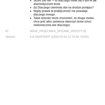
Jeżeli zaś nie — to dlaczego mówi się o tym w tak
alarmistycznym tonie.
(b) Dlaczego ciemnota stoi na drodze postępu?
Nigdy prawie ta praktyczność nie powstaje
dlaczego innego.
Takie dziecko może zrozumieć, że druga osoba
chce jeść albo zamierza otworzyć drzwi (choć
niekoniecznie wie dlaczego).
ID:
BRAK_PRZECINKA_SPOJNIK_PROSTY [4]
Version:
6.8-SNAPSHOT (2026-05-04 22:33:08 +0200)