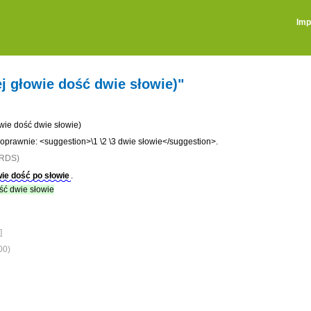
Imp
j głowie dość dwie słowie)"
wie dość dwie słowie)
oprawnie: <suggestion>\1 \2 \3 dwie słowie</suggestion>.
RDS)
ie dość po słowie
.
ść dwie słowie
]
00)