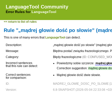
LanguageTool Community
Error Rules for
LanguageTool
<< return to list of rules
Rule "„mądrej głowie dość po słowie” (mądre
This is one of many errors that
LanguageTool
can detect.
Description:
„mądrej głowie dość po słowie” (mądrej gło
Message:
Błędna postać związku frazeologicznego. P
Category:
Błędy frazeologiczne
(ID: CONFUSED_WO
Incorrect sentences
Powiedzmy sobie szczerze:
mądrej głow
that this rule can detect:
Correction suggestion:
mądrej głowie do
Correct sentences
Mądrej głowie dość dwie słowie.
for comparison:
ID:
MADREJ_GLOWIE_DOSC_PO_SLOWIE [1
Version:
6.8-SNAPSHOT (2026-05-04 22:33:08 +02