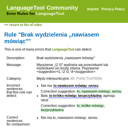
LanguageTool Community
Imprint
·
Privacy Policy
Error Rules for
LanguageTool
<< return to list of rules
Rule "Brak wydzielenia „nawiasem
mówiąc”"
This is one of many errors that
LanguageTool
can detect.
Description:
Brak wydzielenia „nawiasem mówiąc”
Message:
Wyrażenie „\2 \3” wydziela się przecinkami lub
myślnikami od reszty zdania. Poprawnie:
<suggestion>\1, \2 \3, \4</suggestion>.
Category:
Błędy interpunkcyjne
(ID: PUNCTUATION)
Incorrect
Nie ma
to nawiasem mówiąc sensu
.
sentences
Correction suggestion:
to, nawiasem mówiąc, sensu
that this rule can
detect:
Była
to krótko mówiąc bezprzykładna
agresja
opcji.
Correction suggestion:
to, krótko mówiąc,
bezprzykładna
Correct
Nie ma to, nawiasem mówiąc, sensu.
sentences
for comparison: