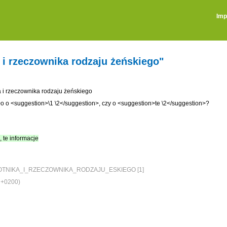
Imp
i rzeczownika rodzaju żeńskiego"
 i rzeczownika rodzaju żeńskiego
o o <suggestion>\1 \2</suggestion>, czy o <suggestion>te \2</suggestion>?
, te informacje
NIKA_I_RZECZOWNIKA_RODZAJU_ESKIEGO [1]
 +0200)