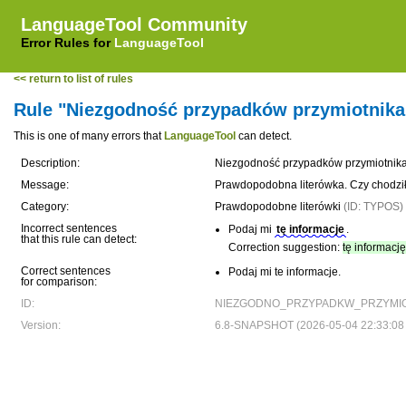
LanguageTool Community
Error Rules for
LanguageTool
<< return to list of rules
Rule "Niezgodność przypadków przymiotnika 
This is one of many errors that
LanguageTool
can detect.
Description:
Niezgodność przypadków przymiotnika
Message:
Prawdopodobna literówka. Czy chodził
Category:
Prawdopodobne literówki
(ID: TYPOS)
Incorrect sentences
Podaj mi
tę informacje
.
that this rule can detect:
Correction suggestion:
tę informację
Correct sentences
Podaj mi te informacje.
for comparison:
ID:
NIEZGODNO_PRZYPADKW_PRZYMIOT
Version:
6.8-SNAPSHOT (2026-05-04 22:33:08