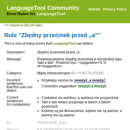
LanguageTool Community
Imprint
·
Privacy Policy
Error Rules for
LanguageTool
<< return to list of rules
Rule "Zbędny przecinek przed „a”"
This is one of many errors that
LanguageTool
can detect.
Description:
Zbędny przecinek przed „a”
Message:
Prawdopodobnie zbędny przecinek w konstrukcji typu
"taki a taki". Powinno być: <suggestion>\1 \3
\4</suggestion>.
Category:
Błędy interpunkcyjne
(ID: PUNCTUATION)
Incorrect
Przykłady można by
mnożyć, a mnożyć
.
sentences
Correction suggestion:
mnożyć a mnożyć
that this rule can
detect:
Correct
Czekałem na autobus, a autobus nie przyjeżdżał.
sentences
Taki a taki lekarz przyjmuje w takich a takich
for comparison:
godzinach.
Kobiety są jak tłumaczenia: piękne nie są wierne, a
wierne nie są piękne.
ID:
PRZECINEK_A [2]
Version:
6.8-SNAPSHOT (2026-05-04 22:33:08 +0200)