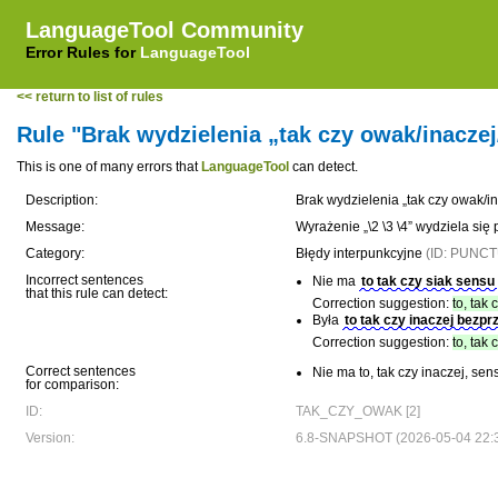
LanguageTool Community
Error Rules for
LanguageTool
<< return to list of rules
Rule "Brak wydzielenia „tak czy owak/inaczej
This is one of many errors that
LanguageTool
can detect.
Description:
Brak wydzielenia „tak czy owak/in
Message:
Wyrażenie „\2 \3 \4” wydziela się
Category:
Błędy interpunkcyjne
(ID: PUNC
Incorrect sentences
Nie ma
to tak czy siak sensu
that this rule can detect:
Correction suggestion:
to, tak 
Była
to tak czy inaczej bezpr
Correction suggestion:
to, tak
Correct sentences
Nie ma to, tak czy inaczej, sen
for comparison:
ID:
TAK_CZY_OWAK [2]
Version:
6.8-SNAPSHOT (2026-05-04 22:3