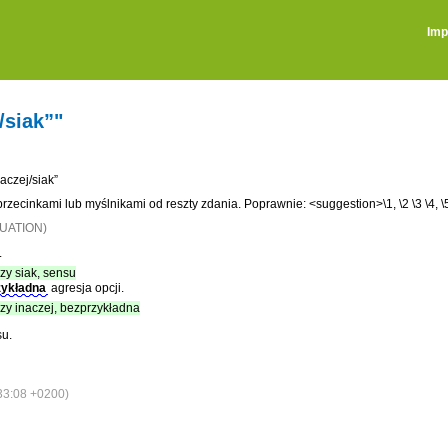
Imp
/siak”"
aczej/siak”
 przecinkami lub myślnikami od reszty zdania. Poprawnie: <suggestion>\1, \2 \3 \4, 
TUATION)
.
czy siak, sensu
zykładna
agresja opcji.
 czy inaczej, bezprzykładna
su.
3:08 +0200)