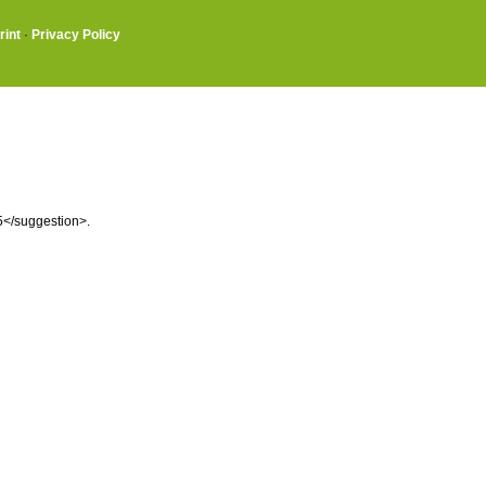
rint
·
Privacy Policy
\5</suggestion>.