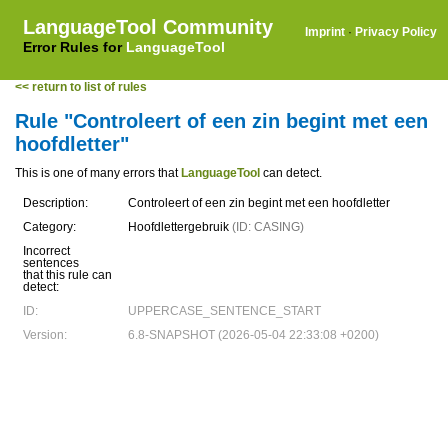
LanguageTool Community
Imprint
·
Privacy Policy
Error Rules for
LanguageTool
<< return to list of rules
Rule "Controleert of een zin begint met een
hoofdletter"
This is one of many errors that
LanguageTool
can detect.
Description:
Controleert of een zin begint met een hoofdletter
Category:
Hoofdlettergebruik
(ID: CASING)
Incorrect
sentences
that this rule can
detect:
ID:
UPPERCASE_SENTENCE_START
Version:
6.8-SNAPSHOT (2026-05-04 22:33:08 +0200)