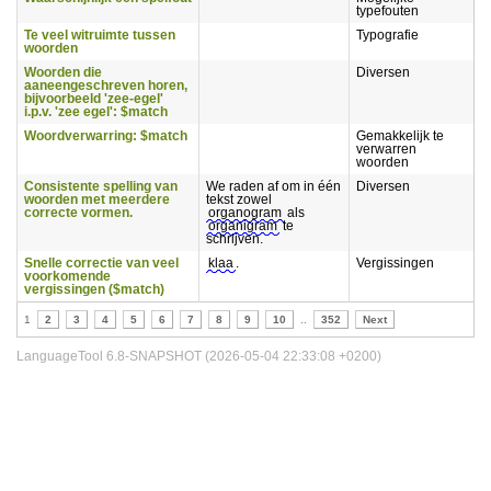
typefouten
Te veel witruimte tussen
Typografie
woorden
Woorden die
Diversen
aaneengeschreven horen,
bijvoorbeeld 'zee-egel'
i.p.v. 'zee egel': $match
Woordverwarring: $match
Gemakkelijk te
verwarren
woorden
Consistente spelling van
We raden af om in één
Diversen
woorden met meerdere
tekst zowel
correcte vormen.
organogram
als
organigram
te
schrijven.
Snelle correctie van veel
klaa
.
Vergissingen
voorkomende
vergissingen ($match)
1
2
3
4
5
6
7
8
9
10
..
352
Next
LanguageTool 6.8-SNAPSHOT (2026-05-04 22:33:08 +0200)