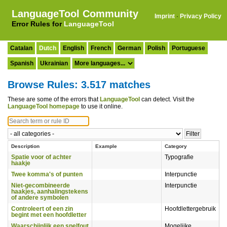
LanguageTool Community
Imprint
·
Privacy Policy
Error Rules for
LanguageTool
Catalan
Dutch
English
French
German
Polish
Portuguese
Spanish
Ukrainian
Browse Rules: 3.517 matches
These are some of the errors that
LanguageTool
can detect. Visit the
LanguageTool homepage
to use it online.
Description
Example
Category
Spatie voor of achter
Typografie
haakje
Twee komma's of punten
Interpunctie
Niet-gecombineerde
Interpunctie
haakjes, aanhalingstekens
of andere symbolen
Controleert of een zin
Hoofdlettergebruik
begint met een hoofdletter
Waarschijnlijk een spelfout
Mogelijke