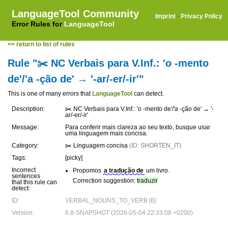
LanguageTool Community
Imprint
·
Privacy Policy
Error Rules for
LanguageTool
<< return to list of rules
Rule "✂️ NC Verbais para V.Inf.: 'o -mento
de'/'a -ção de' → '-ar/-er/-ir'"
This is one of many errors that
LanguageTool
can detect.
Description:
✂️ NC Verbais para V.Inf.: 'o -mento de'/'a -ção de' → '-
ar/-er/-ir'
Message:
Para conferir mais clareza ao seu texto, busque usar
uma linguagem mais concisa.
Category:
✂️ Linguagem concisa
(ID: SHORTEN_IT)
Tags:
[picky]
Incorrect
Propomos
a tradução de
um livro.
sentences
Correction suggestion:
traduzir
that this rule can
detect:
ID:
VERBAL_NOUNS_TO_VERB [6]
Version:
6.8-SNAPSHOT (2026-05-04 22:33:08 +0200)