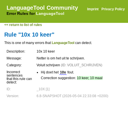
LanguageTool Community
Imprint
·
Privacy Policy
Error Rules for
LanguageTool
<< return to list of rules
Rule "10x 10 keer"
This is one of many errors that
LanguageTool
can detect.
Description:
10x 10 keer
Message:
Netter is om het uit te schrijven.
Category:
Voluit schrijven
(ID: VOLUIT_SCHRIJVEN)
Incorrect
Hij doet het
10x
fout.
sentences
Correction suggestion:
10 keer, 10 maal
that this rule can
detect:
ID:
_10X [1]
Version:
6.8-SNAPSHOT (2026-05-04 22:33:08 +0200)